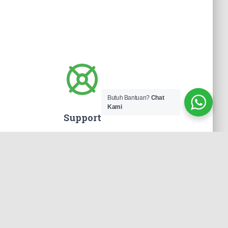
Butuh Bantuan?
Chat
Kami
Support
idukung dengan perlatan dan mesin yang sudah
rbarukan sehingga tingkat akurasi pressisi tinggi
dan tidak perlu diragukan lagi.