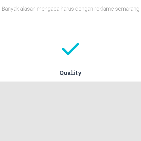
Banyak alasan mengapa harus dengan reklame semarang
Quality
i
Perpaduan matrial/ bahan dasar terbaik dengan
D
tenaga ahli, tentunya mampu menghasilkan
te
an
produk papan nama, neon box, huruf timbul dan
running text yang berkualitas.