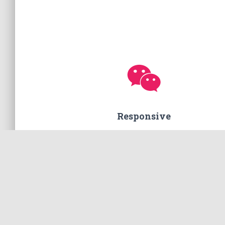
Responsive
Komunikasi lancar, tidak ilang-ilangan. Apalag
tanggungjawab setelah selesai pemasangan.
Segala bentuk komplain dikomunikasikan deng
baik.