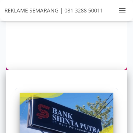
REKLAME SEMARANG | 081 3288 50011
TOGG
NAVIG
neon box murah ungaran