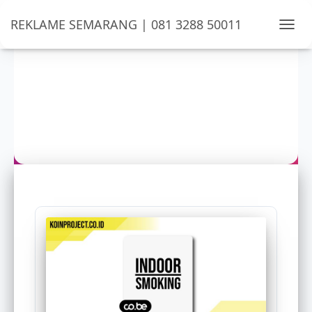
REKLAME SEMARANG | 081 3288 50011
TOGG
NAVIG
Papan Nama Akrilik Boyolali